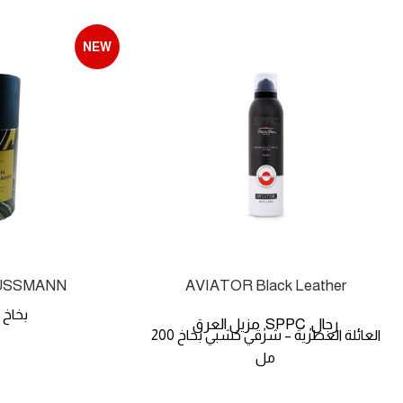
NEW
USSMANN
AVIATOR Black Leather
بخاخ 200 مل
رجال
SPPC
مزيل العرق
,
,
العائلة العطرية – شرقي خشبي بخاخ 200
مل