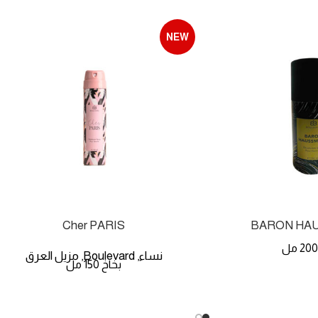
NEW
Cher PARIS
BARON HA
نساء
Boulevard
مزيل العرق
,
,
بخاخ 150 مل