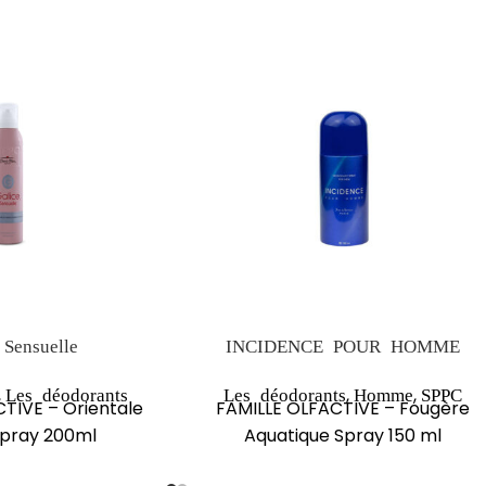
 Sensuelle
INCIDENCE POUR HOMME
,
,
,
Les déodorants
Les déodorants
Homme
SPPC
TIVE – Orientale
FAMILLE OLFACTIVE – Fougère
Spray 200ml
Aquatique Spray 150 ml