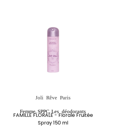
NEW
Joli Rêve Paris
JO
,
,
,
Femme
SPPC
Les déodorants
Femme
Boul
FAMILLE FLORALE - Florale Fruitée
Sp
Spray 150 ml