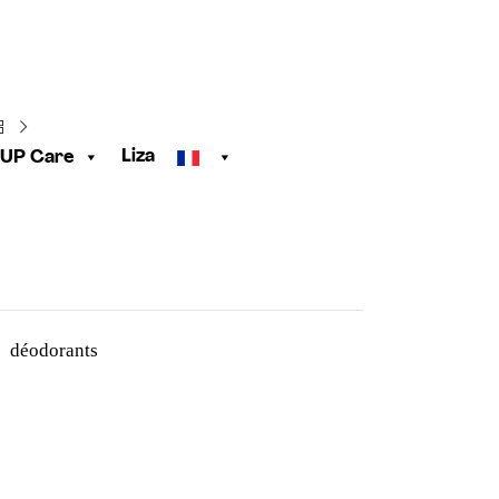
Liza
UP Care
 déodorants