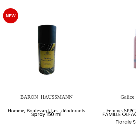
NEW
BARON HAUSSMANN
Galice
,
,
,
Homme
Boulevard
Les déodorants
Femme
SPPC
Spray 150 ml
FAMILLE OLFAC
Florale 