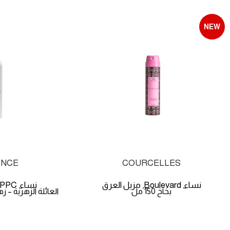
NEW
ENCE
COURCELLES
نساء
Boulevard
مزيل العرق
نساء
PPC
,
,
,
بخاخ 150 مل
م