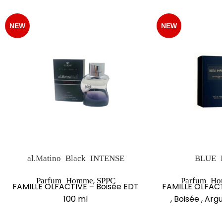
NEW
NEW
al.Matino Black INTENSE
BLUE 
,
Parfum Homme
SPPC
Parfum H
FAMILLE OLFACTIVE – Boisée EDT
FAMILLE OLFAC
100 ml
, Boisée , Ar