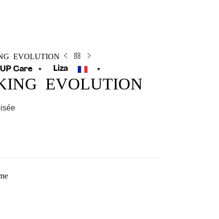
ING EVOLUTION
Liza
UP Care
 KING EVOLUTION
isée
me