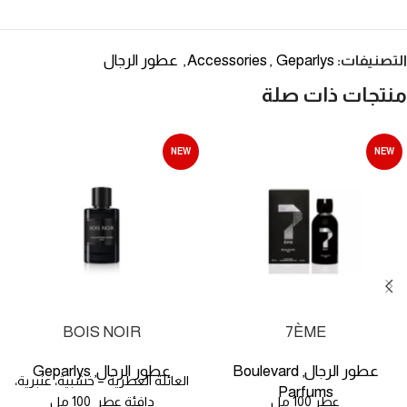
Geparlys
Accessories
عطور الرجال
التصنيفات:
,
,
منتجات ذات صلة
NEW
NEW
BOIS NOIR
7ÈME
عطور الرجال
Boulevard
عطور الرجال
Geparlys
,
,
العائلة العطرية – خشبية، عنبرية،
Parfums
عطر 100 مل
دافئة عطر 100 مل