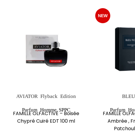
NEW
AVIATOR Flyback Edition
BLEU
,
Parfum Homme
SPPC
Parfum H
FAMILLE OLFACTIVE – Boisée
FAMILLE OLFA
Chypré Cuiré EDT 100 ml
Ambrée , Fru
Patchoul