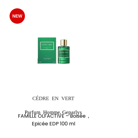
NEW
NEW
CÉDRE EN VERT
,
Parfum Homme
Geparlys
Parfu
FAMILLE OLFACTIVE – Boisée ,
FAMILLE O
Epicée EDP 100 ml
Ambré