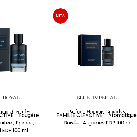
NEW
 ROYAL
BLUE IMPERIAL
,
,
omme
Geparlys
Parfum Homme
Geparlys
CTIVE – Fougère
FAMILLE OLFACTIVE – Aromatique
itée , Epicée ,
, Boisée , Argumes EDP 100 ml
i EDP 100 ml