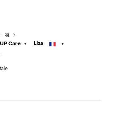
Liza
UP Care
B
tale