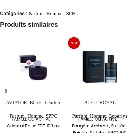
Parfum Homme
SPPC
Catégories :
,
Produits similaires
NEW
AVIATOR Black Leather
BLEU ROYAL
,
,
Parfum Homme
SPPC
Parfum Homme
Geparlys
FAMILLE OLFACTIVE –
FAMILLE OLFACTIVE –
Oriental Boisé EDT 100 ml
Fougère Ambrée , Fruitée ,
Epicée , Patchouli EDP 100