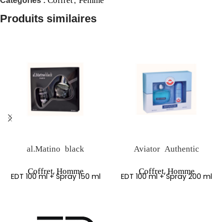
Catégories :
,
Produits similaires
al.Matino black
Aviator Authentic
,
,
Coffret
Homme
Coffret
Homme
EDT 100 ml + Spray 150 ml
EDT 100 ml + Spray 200 ml