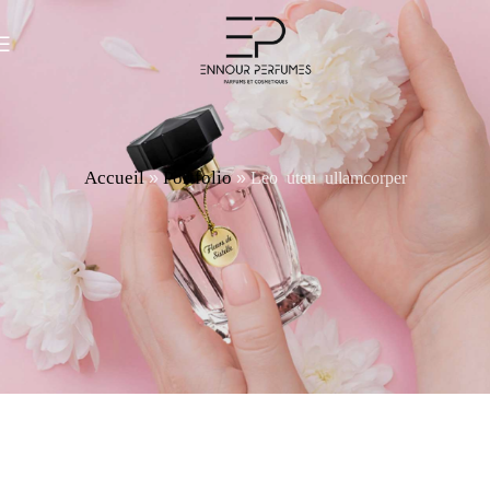
Accueil
Portfolio
Leo uteu ullamcorper
»
»